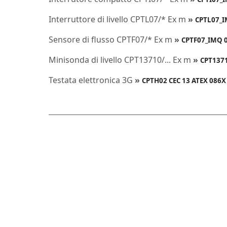
Interruttore di livello CPTL07/* Ex m
»
CPTL07_IM
Sensore di flusso CPTF07/* Ex m
»
CPTF07_IMQ 08
Minisonda di livello CPT13710/... Ex m
»
CPT1371
Testata elettronica 3G
»
CPTH02 CEC 13 ATEX 086X [