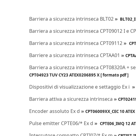
Barriera a sicurezza intrinseca BLT02
»
BLT02_I
Barriera a sicurezza intrinseca CPT09012 I e 
Barriera a sicurezza intrinseca CPT09112
»
CPT
Barriere a sicurezza intrinseca CPTAA01
»
CPTAA
Barriera a sicurezza intrinseca CPT08320A + s
CPT04923 TUV CY23 ATEX0206895 X [ formato pdf ]
Dispositivi di visualizzazione e settaggio Ex i
»
Barriera attiva a sicurezza intrinseca
»
CPT02419
Encoder assoluto Ex d
»
CPT06009XX_CEC 10 ATEX 1
Pulse emitter CPTE06/* Ex d
»
CPTE06_IMQ 12 ATE
Interrutore compatto CPTI07/* Ex m
»
CPTI07_I