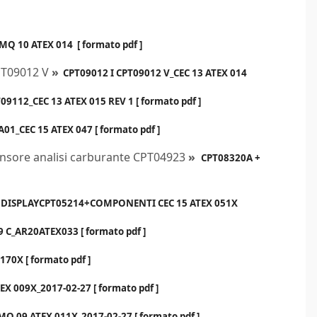
MQ 10 ATEX 014 [ formato pdf ]
CPT09012 V
»
CPT09012 I CPT09012 V_CEC 13 ATEX 014
09112_CEC 13 ATEX 015 REV 1 [ formato pdf ]
01_CEC 15 ATEX 047 [ formato pdf ]
ensore analisi carburante CPT04923
»
CPT08320A +
DISPLAYCPT05214+COMPONENTI CEC 15 ATEX 051X
 C_AR20ATEX033 [ formato pdf ]
70X [ formato pdf ]
X 009X_2017-02-27 [ formato pdf ]
MQ 09 ATEX 011X_2017-02-27 [ formato pdf ]