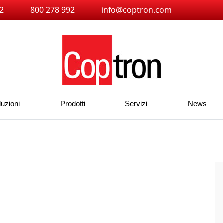
2
800 278 992
info@coptron.com
luzioni
Prodotti
Servizi
News