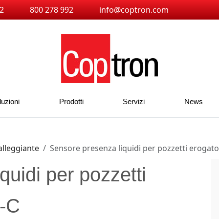
2
800 278 992
info@coptron.com
luzioni
Prodotti
Servizi
News
galleggiante
Sensore presenza liquidi per pozzetti erogat
uidi per pozzetti
B-C